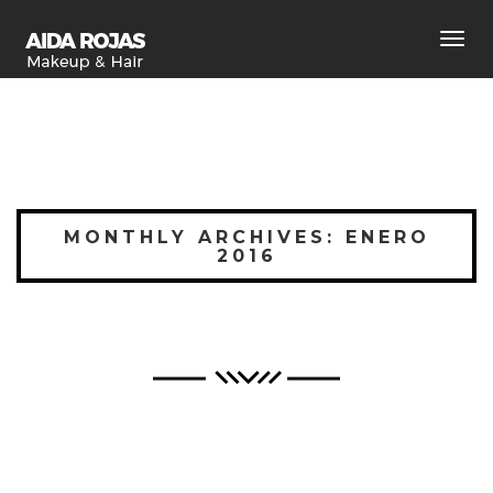
Toggl
navig
MONTHLY ARCHIVES: ENERO
2016